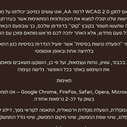
באתר זה בוצעו עבודות הנגשה מלאות בהתאם לתקן WCAG 2.0 לרמ
גישות שלנו תוכלו למצוא את הטכנולוגיות המתאימות אשר בעזרת
 שתעשו תשמר בקובץ "קוקי" בדפדפן שלכם, כך שבפעם הבאה א
כל פעם מחדש, אלא האתר יחכה לכם מראש מותאם ומוכן עם ה
"הפעלת נגישות בסיסית" אשר יפעיל הגדרות בסיסיות כגון התא
בלחיצה אחת ובאופן אוטומטי.
 בכבוד, שוויון, נוחות ועצמאות, ועל פי כן, הושקעו משאבים ומא
את השימוש באתר ככל האפשר. גלישה נעימה!
תאימות:
Android Marshmallow, iOS9
בשוק עד לכ-2 גרסאות אחורה.
 המקלדת, הפעלת מקלדת וירטואלית, התאמה לקוראי מסך, דילוג לת
סלנג, שינוי שפת הממשק, שינוי מיקום הממשק, שינוי גודל הממשק.