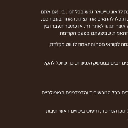
ה AA, ואנו עושים כמיטב יכולתנו על מנת לדאוג שיישאר נגיש בכל זמן. בין אם אתם
ן, תוכלו להתאים את תצוגת האתר בעבורכם,
שר תגיעו לאתר זה, או כאשר תעברו בין
התאמות שביצעתם בפעם הקודמת.
מה לקוראי מסך והתאמה לניווט מקלדת,
מצים רבים בממשק הנגישות, כך שיוכל להקל
Google Chrome, FireFox, Safari, Opera, Microsoft Edge,  – אנו תומכים בכל המכשירים והדפדפנים הפופולריים
וכן המרכזי, חיפוש ביטויים ראשי תיבות